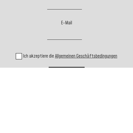
E-Mail
Ich akzeptiere die
Allgemeinen Geschäftsbedingungen
MITEINANDER