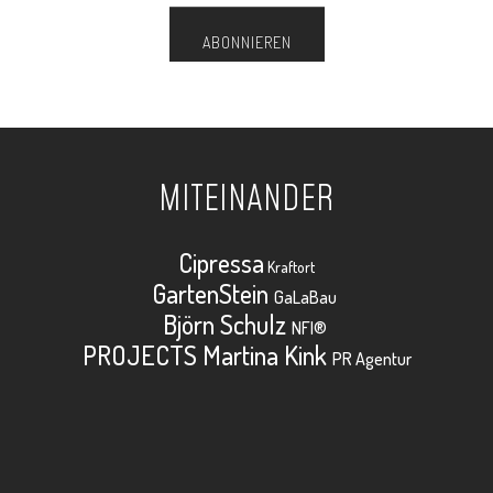
MITEINANDER
Cipressa
Kraftort
GartenStein
GaLaBau
Björn Schulz
NFI®
PROJECTS Martina Kink
PR Agentur