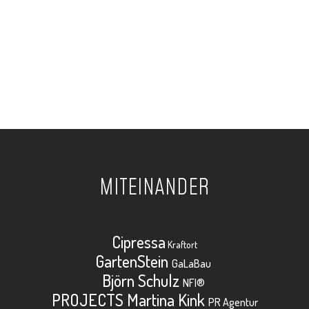
MITEINANDER
Cipressa
Kraftort
GartenStein
GaLaBau
Björn Schulz
NFI®
PROJECTS Martina Kink
PR Agentur