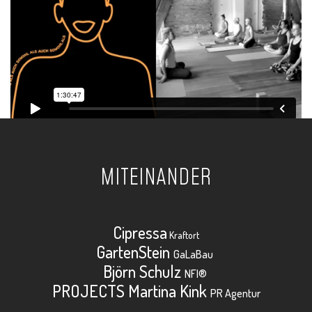
MITEINANDER
Cipressa
Kraftort
GartenStein
GaLaBau
Björn Schulz
NFI®
PROJECTS Martina Kink
PR Agentur