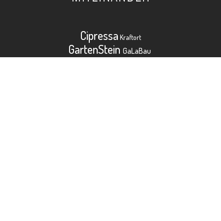
Cipressa
Kraftort
GartenStein
GaLaBau
Björn Schulz
NFI®
PROJECTS Martina Kink
PR Agentur