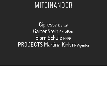
MITEINANDER
Cipressa
Kraftort
GartenStein
GaLaBau
Björn Schulz
NFI®
PROJECTS Martina Kink
PR Agentur