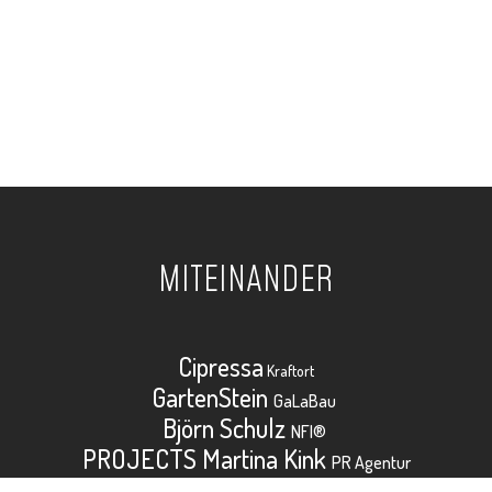
MITEINANDER
Cipressa
Kraftort
GartenStein
GaLaBau
Björn Schulz
NFI®
PROJECTS Martina Kink
PR Agentur