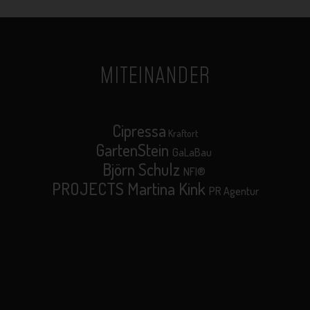
MITEINANDER
Cipressa
Kraftort
GartenStein
GaLaBau
Björn Schulz
NFI®
PROJECTS Martina Kink
PR Agentur