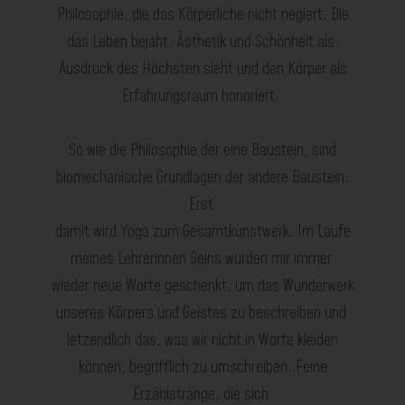
Philosophie, die das Körperliche nic
ht negiert. Die
das Leben bejaht
.
Ästhetik und Schönheit als
Ausdruck des Höchsten
sieht und d
en Körper als
Erfahrungsraum
honoriert
.
So wie die Philosophie der eine Baustein, sind
biomechanische Grundlagen der andere Baustein.
Erst
damit wird Yoga zum G
esamtkunstwerk. Im Laufe
meines Lehrerinnen Seins wurden mir immer
wieder neue Worte geschenkt, um das Wunderwerk
unseres Körpers und Geistes zu beschreiben und
letzendlich das
,
was wir nicht in Worte kleiden
können
,
begrifflich zu
umschreiben.
Feine
Erzählstränge, di
e sich