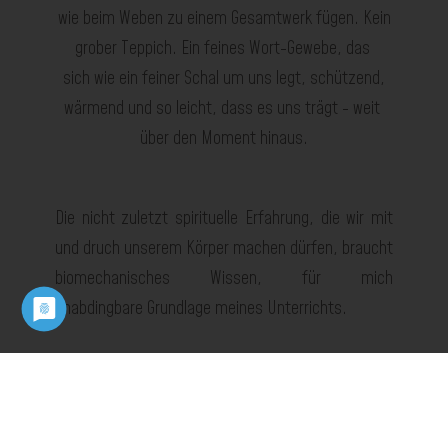
wie beim Weben zu einem Gesamtwerk
fügen
. Kein
grober
Teppich
.
Ein feines Wort
-
Gewebe, das
sich wie ein feiner Schal um
uns legt,
schützend
,
wärmend und so leicht
,
dass
es uns trägt -
weit
über den Moment hinaus.
Die
nicht zuletzt
spirituelle Erfa
hrung, die wir mit
und druch unserem Körper
machen
dürfen
, braucht
b
iomechanisches Wissen,
für
mich
unabdingbare
Grundlage meines Unterrichts.