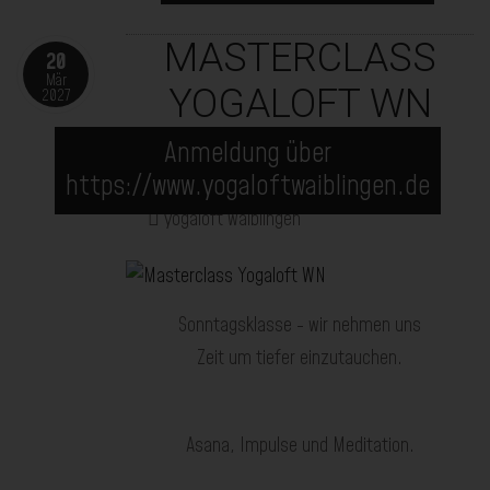
MASTERCLASS
20
Mär
YOGALOFT WN
2027
20.03.2027
12:00
Anmeldung über
-
14:00
https://www.yogaloftwaiblingen.de
yogaloft waiblingen
Sonntagsklasse - wir nehmen uns
Zeit um tiefer einzutauchen.
Asana, Impulse und Meditation.