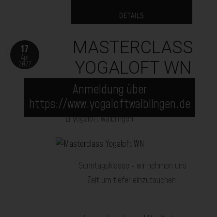
DETAILS
MASTERCLASS
17
Apr
YOGALOFT WN
2027
17.04.2027
12:00
Anmeldung über
-
14:00
https://www.yogaloftwaiblingen.de
yogaloft waiblingen
Sonntagsklasse - wir nehmen uns
Zeit um tiefer einzutauchen.