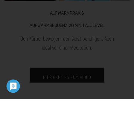
AUFWÄRMPRAXIS
AUFWÄRMSEQUENZ 20 MIN. I ALL LEVEL
Den Körper bewegen, den Geist beruhigen. Auch
ideal vor einer Meditation.
HIER GEHT ES ZUM VIDEO