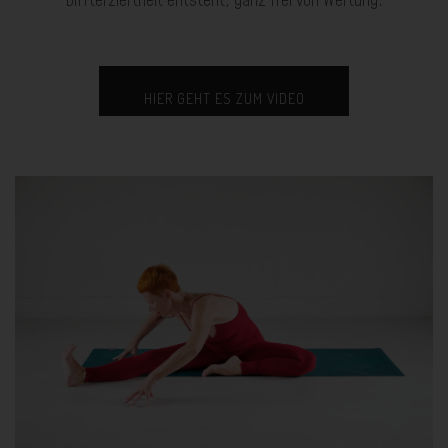
Diffterziertheit entsteht, ganz frei von Wertung.
HIER GEHT ES ZUM VIDEO